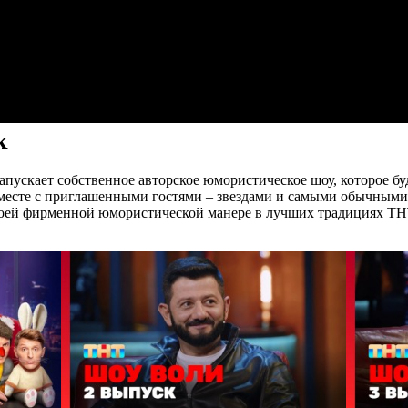
к
апускает собственное авторское юмористическое шоу, которое б
месте с приглашенными гостями – звездами и самыми обычными
своей фирменной юмористической манере в лучших традициях ТН