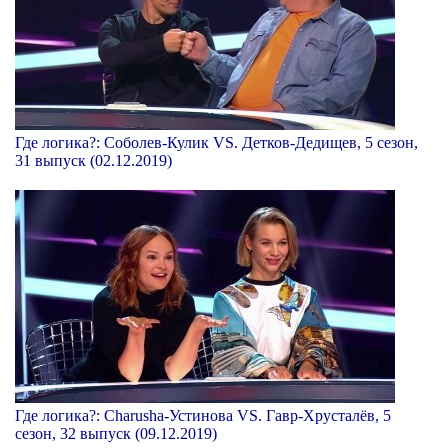
Где логика?: Соболев-Кулик VS. Детков-Дедищев, 5 сезон,
31 выпуск (02.12.2019)
Где логика?: Charusha-Устинова VS. Гавр-Хрусталёв, 5
сезон, 32 выпуск (09.12.2019)