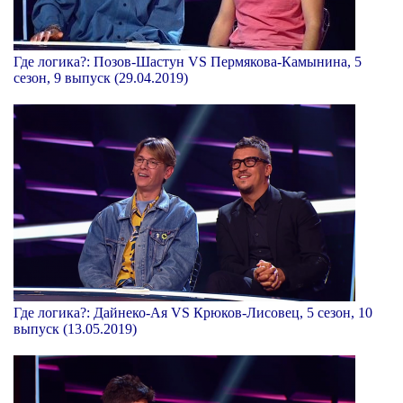
Где логика?: Позов-Шастун VS Пермякова-Камынина, 5
сезон, 9 выпуск (29.04.2019)
Где логика?: Дайнеко-Ая VS Крюков-Лисовец, 5 сезон, 10
выпуск (13.05.2019)