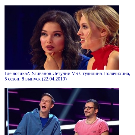
Где логика?: Уливанов-Летучий VS Студилина-Полячихина,
5 сезон, 8 выпуск (22.04.2019)