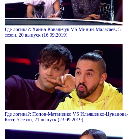
Где логика?: Ханна-Ковальчук VS Минин-Маласаев, 5
сезон, 20 выпуск (16.09.2019)
Где логика?: Попов-Матвиенко VS Ильяшенко-Цуканова-
Котт, 5 сезон, 21 выпуск (23.09.2019)