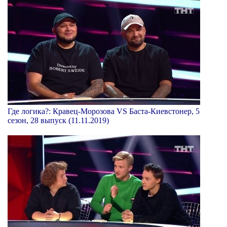
Где логика?: Кравец-Морозова VS Баста-Киевстонер, 5
сезон, 28 выпуск (11.11.2019)