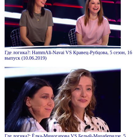
Где логика?: HammAli-Navai VS Кравец-Рубцова, 5 сезон, 16
выпуск (10.06.2019)
Где логика?: Ёлка-Миногарова VS Белый-Мацаберидзе, 5