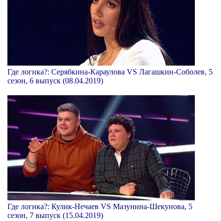
Где логика?: Серябкина-Караулова VS Лагашкин-Соболев, 5
сезон, 6 выпуск (08.04.2019)
Где логика?: Кулик-Нечаев VS Мазунина-Шекунова, 5
сезон, 7 выпуск (15.04.2019)