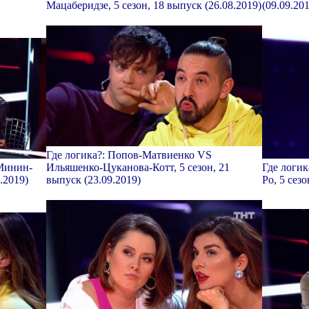
Мацаберидзе, 5 сезон, 18 выпуск (26.08.2019)
(09.09.20
Где логика?: Попов-Матвиенко VS
 Минин-
Ильяшенко-Цуканова-Котт, 5 сезон, 21
Где логи
.2019)
выпуск (23.09.2019)
Ро, 5 сез