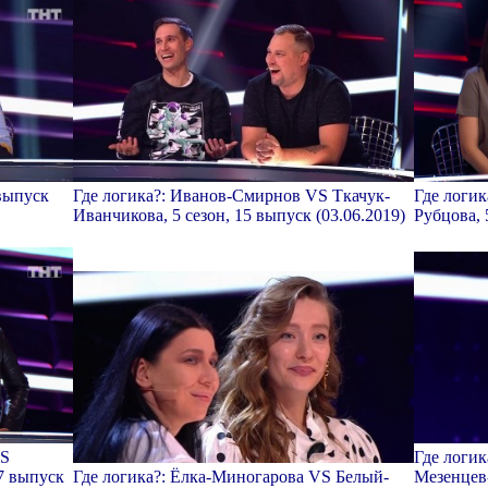
 выпуск
Где логика?: Иванов-Смирнов VS Ткачук-
Где логик
Иванчикова, 5 сезон, 15 выпуск (03.06.2019)
Рубцова, 
VS
Где логи
7 выпуск
Где логика?: Ёлка-Миногарова VS Белый-
Мезенцев