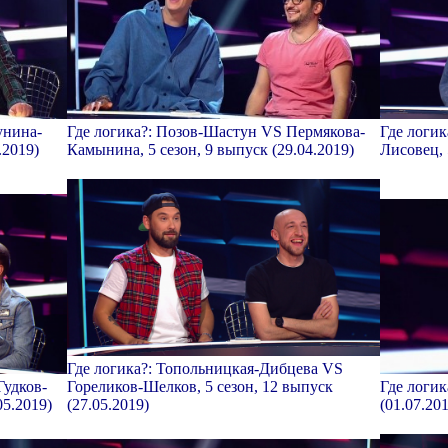
унина-
Где логика?: Позов-Шастун VS Пермякова-
Где логи
.2019)
Камынина, 5 сезон, 9 выпуск (29.04.2019)
Лисовец, 
Где логика?: Топольницкая-Дибцева VS
Гудков-
Гореликов-Шелков, 5 сезон, 12 выпуск
Где логик
05.2019)
(27.05.2019)
(01.07.20