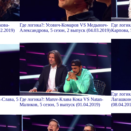
кова-
Где логика?: Усович-Комаров VS Медынич-
Где логи
02.2019)
Александрова, 5 сезон, 2 выпуск (04.03.2019)
Карпова, 5
Где логик
-Слава, 5
Где логика?: Maruv-Клава Кока VS Natan-
Лагашкин-
Маликов, 5 сезон, 5 выпуск (01.04.2019)
(08.04.20