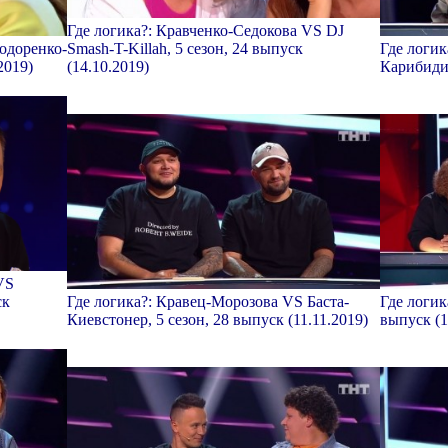
Где логика?: Кравченко-Седокова VS DJ
одоренко-
Smash-T-Killah, 5 сезон, 24 выпуск
Где логик
2019)
(14.10.2019)
Карибидис
VS
ск
Где логика?: Кравец-Морозова VS Баста-
Где логик
Киевстонер, 5 сезон, 28 выпуск (11.11.2019)
выпуск (1