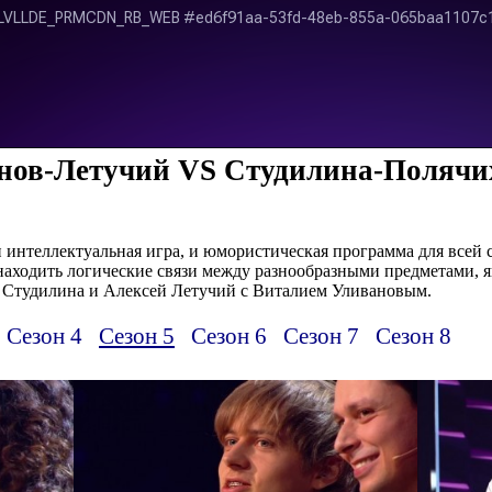
нов-Летучий VS Студилина-Полячихи
и интеллектуальная игра, и юмористическая программа для всей
находить логические связи между разнообразными предметами, 
 Студилина и Алексей Летучий с Виталием Уливановым.
Сезон 4
Сезон 5
Сезон 6
Сезон 7
Сезон 8