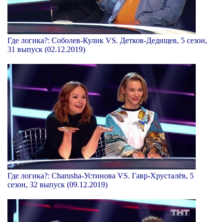
Где логика?: Соболев-Кулик VS. Детков-Дедищев, 5 сезон,
31 выпуск (02.12.2019)
Где логика?: Charusha-Устинова VS. Гавр-Хрусталёв, 5
сезон, 32 выпуск (09.12.2019)