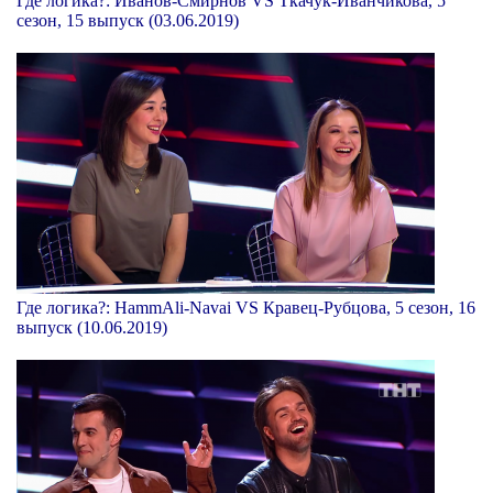
Где логика?: Иванов-Смирнов VS Ткачук-Иванчикова, 5
сезон, 15 выпуск (03.06.2019)
Где логика?: HammAli-Navai VS Кравец-Рубцова, 5 сезон, 16
выпуск (10.06.2019)