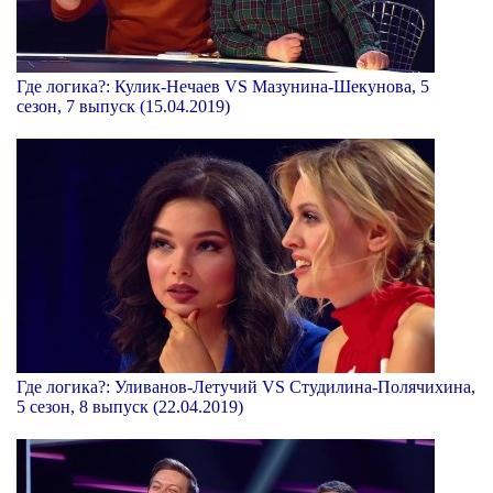
Где логика?: Кулик-Нечаев VS Мазунина-Шекунова, 5
сезон, 7 выпуск (15.04.2019)
Где логика?: Уливанов-Летучий VS Студилина-Полячихина,
5 сезон, 8 выпуск (22.04.2019)