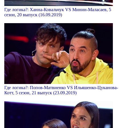
Где логика?: Ханна-Ковальчук VS Минин-Маласаев, 5
сезон, 20 выпуск (16.09.2019)
Где логика?: Попов-Матвиенко VS Ильяшенко-Цуканова-
Котт, 5 сезон, 21 выпуск (23.09.2019)