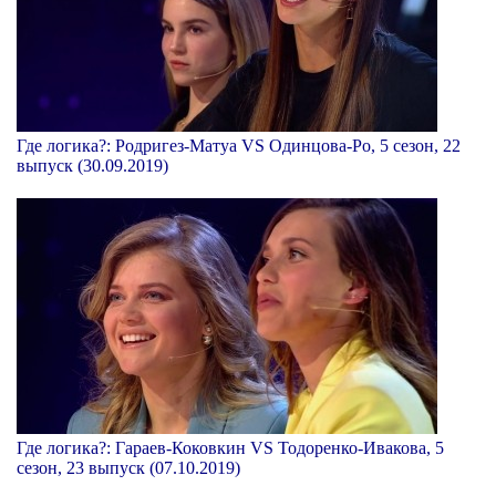
Где логика?: Родригез-Матуа VS Одинцова-Ро, 5 сезон, 22
выпуск (30.09.2019)
Где логика?: Гараев-Коковкин VS Тодоренко-Ивакова, 5
сезон, 23 выпуск (07.10.2019)