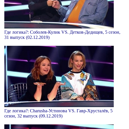
Где логика?: Соболев-Кулик VS. Детков-Дедищев, 5 сезон,
31 выпуск (02.12.2019)
Где логика?: Charusha-Устинова VS. Гавр-Хрусталёв, 5
сезон, 32 выпуск (09.12.2019)