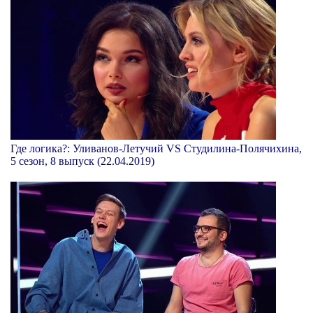
Где логика?: Уливанов-Летучий VS Студилина-Полячихина,
5 сезон, 8 выпуск (22.04.2019)