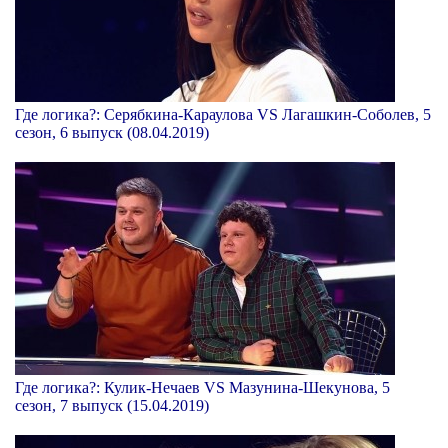
Где логика?: Серябкина-Караулова VS Лагашкин-Соболев, 5
сезон, 6 выпуск (08.04.2019)
Где логика?: Кулик-Нечаев VS Мазунина-Шекунова, 5
сезон, 7 выпуск (15.04.2019)