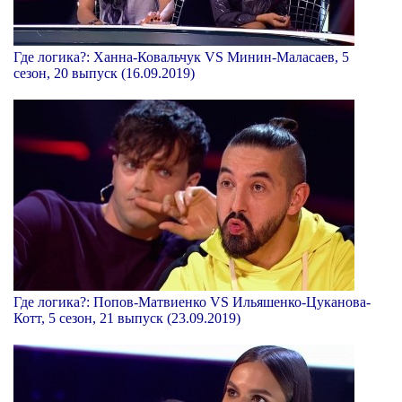
Где логика?: Ханна-Ковальчук VS Минин-Маласаев, 5
сезон, 20 выпуск (16.09.2019)
Где логика?: Попов-Матвиенко VS Ильяшенко-Цуканова-
Котт, 5 сезон, 21 выпуск (23.09.2019)