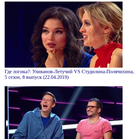
Где логика?: Уливанов-Летучий VS Студилина-Полячихина,
5 сезон, 8 выпуск (22.04.2019)