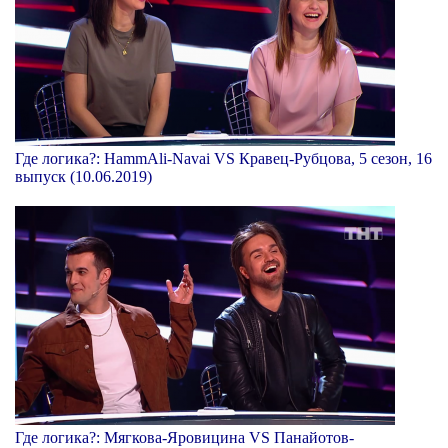
Где логика?: HammAli-Navai VS Кравец-Рубцова, 5 сезон, 16
выпуск (10.06.2019)
Где логика?: Мягкова-Яровицина VS Панайотов-