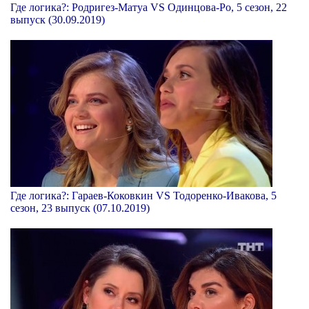
Где логика?: Родригез-Матуа VS Одинцова-Ро, 5 сезон, 22
выпуск (30.09.2019)
Где логика?: Гараев-Коковкин VS Тодоренко-Ивакова, 5
сезон, 23 выпуск (07.10.2019)