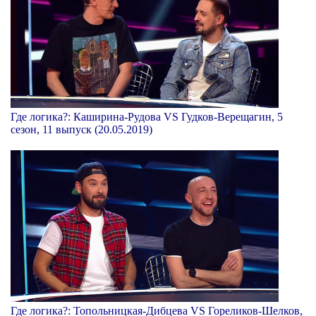
Где логика?: Каширина-Рудова VS Гудков-Верещагин, 5
сезон, 11 выпуск (20.05.2019)
Где логика?: Топольницкая-Дибцева VS Гореликов-Шелков,