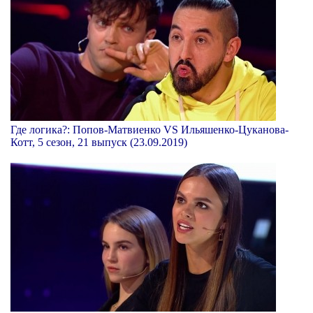
Где логика?: Попов-Матвиенко VS Ильяшенко-Цуканова-
Котт, 5 сезон, 21 выпуск (23.09.2019)