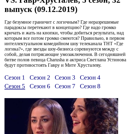
выпуск (09.12.2019)
Где безумное граничит с логичным? Где неразрешимые
парадоксы перетекают в концепцию? Где надо громко
кричать и жать на кнопки, чтобы добиться результата, над
которым все потом громко смеются? Правильно, в первом
интеллектуальном комедийном шоу телеканала ТНТ «Где
логика?», где звезды шоу-бизнеса соревнуются между с
собой, делая потрясающие умозаключения. В сегодняшней
битве полов певица Charusha и актриса Светлана Устинова
будут противостоять Гавру и Мите Хрусталеву.
Сезон 1
Сезон 2
Сезон 3
Сезон 4
Сезон 5
Сезон 6
Сезон 7
Сезон 8