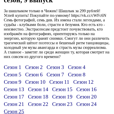
За шашлыком только в Чижик! Шашлык за 299 рублей!
Успей купить! Покупайте по-умному! https://vk.cc/cWFc6N
Семь фотографий, семь див. Их имена стали легендами, а
судьбы - клубками боли, страсти и безумия. Кто есть кто -
неизвестно. Экстрасенсам предстоит почувствовать, кто
изображён на фотографиях, ориентируясь только на
энергию, которую хранят снимки. Смогут ли они различить
трагический шёпот поэтессы и бешеный ритм танцовщицы,
холодный ум музы авангарда и страсть музы сюрреализма.
А главное - заметят ли среди женщин ту, которая смотрит на
них совсем из другого времени?
Сезон 1
Сезон 2
Сезон 3
Сезон 4
Сезон 5
Сезон 6
Сезон 7
Сезон 8
Сезон 9
Сезон 10
Сезон 11
Сезон 12
Сезон 13
Сезон 14
Сезон 15
Сезон 16
Сезон 17
Сезон 18
Сезон 19
Сезон 20
Сезон 21
Сезон 22
Сезон 23
Сезон 24
Сезон 25