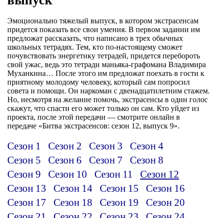
Эмоционально тяжелый выпуск, в котором экстрасенсам
придется показать все свои умения. В первом задании им
предложат рассказать, что написано в трех обычных
школьных тетрадях. Тем, кто по-настоящему сможет
почувствовать энергетику тетрадей, придется перебороть
свой ужас, ведь это тетради маньяка-графомана Владимира
Муханкина… После этого им предложат поехать в гости к
приятному молодому человеку, который сам попросил
совета и помощи. Он наркоман с двенадцатилетним стажем.
Но, несмотря на желание помочь, экстрасенсы в один голос
скажут, что спасти его может только он сам. Кто уйдет из
проекта, после этой передачи — смотрите онлайн в
передаче «Битва экстрасенсов: сезон 12, выпуск 9».
Сезон 1
Сезон 2
Сезон 3
Сезон 4
Сезон 5
Сезон 6
Сезон 7
Сезон 8
Сезон 9
Сезон 10
Сезон 11
Сезон 12
Сезон 13
Сезон 14
Сезон 15
Сезон 16
Сезон 17
Сезон 18
Сезон 19
Сезон 20
Сезон 21
Сезон 22
Сезон 23
Сезон 24