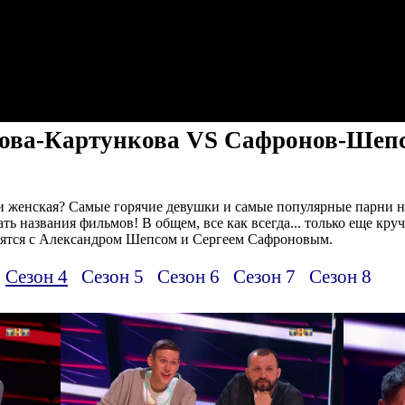
ова-Картункова VS Сафронов-Шепс, 
ли женская? Самые горячие девушки и самые популярные парни н
ть названия фильмов! В общем, все как всегда... только еще кру
зятся с Александром Шепсом и Сергеем Сафроновым.
Сезон 4
Сезон 5
Сезон 6
Сезон 7
Сезон 8