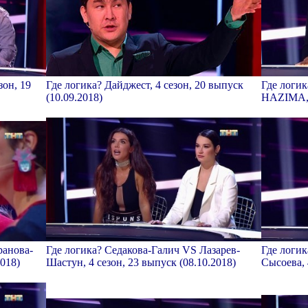
зон, 19
Где логика? Дайджест, 4 сезон, 20 выпуск
Где логи
(10.09.2018)
НАZIМА, 4
ранова-
Где логика? Седакова-Галич VS Лазарев-
Где логи
2018)
Шастун, 4 сезон, 23 выпуск (08.10.2018)
Сысоева, 