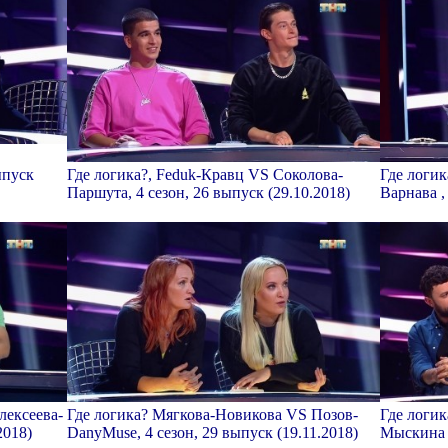
ыпуск
Где логика?, Feduk-Кравц VS Соколова-
Где логи
Паршута, 4 сезон, 26 выпуск (29.10.2018)
Варнава ,
лексеева-
Где логика? Мягкова-Новикова VS Позов-
Где логи
2018)
DanyMuse, 4 сезон, 29 выпуск (19.11.2018)
Мыскина ,