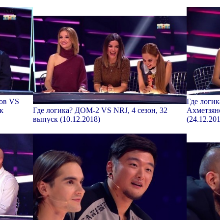
ов VS
Где логи
к
Где логика? ДОМ-2 VS NRJ, 4 сезон, 32
Ахметзяно
выпуск (10.12.2018)
(24.12.20