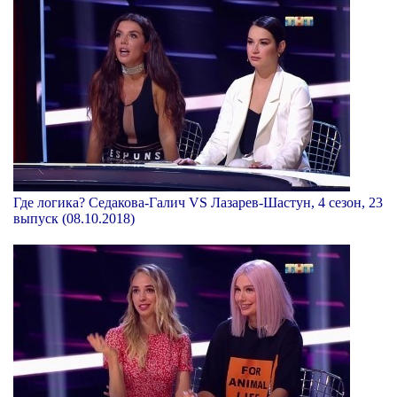
Где логика? Седакова-Галич VS Лазарев-Шастун, 4 сезон, 23
выпуск (08.10.2018)