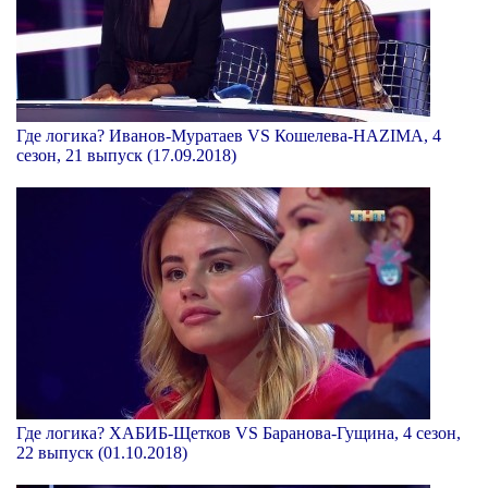
Где логика? Иванов-Муратаев VS Кошелева-НАZIМА, 4
сезон, 21 выпуск (17.09.2018)
Где логика? ХАБИБ-Щетков VS Баранова-Гущина, 4 сезон,
22 выпуск (01.10.2018)