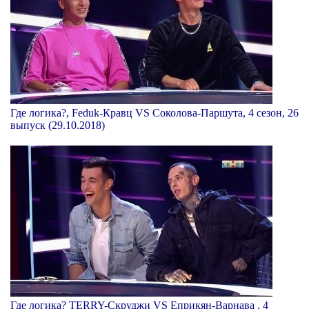
Где логика?, Feduk-Кравц VS Соколова-Паршута, 4 сезон, 26
выпуск (29.10.2018)
Где логика? TERRY-Скруджи VS Еприкян-Варнава , 4