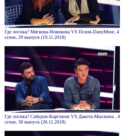
Где логика? Мягкова-Новикова VS Позов-DanyMuse, 4
сезон, 29 выпуск (19.11.2018)
Где логика? Сабуров-Каргинов VS Дакота-Мыскина , 4
сезон, 30 выпуск (26.11.2018)