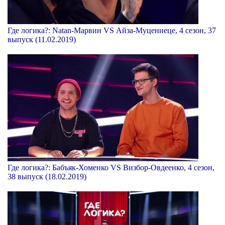
Где логика?: Natan-Марвин VS Айза-Муцениеце, 4 сезон, 37
выпуск (11.02.2019)
Где логика?: Бабъяк-Хоменко VS Визбор-Овдеенко, 4 сезон,
38 выпуск (18.02.2019)