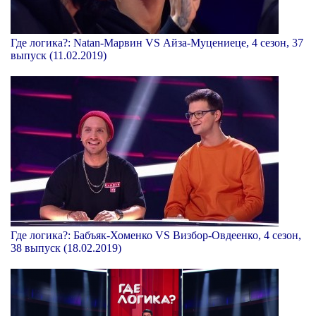
Где логика?: Natan-Марвин VS Айза-Муцениеце, 4 сезон, 37
выпуск (11.02.2019)
Где логика?: Бабъяк-Хоменко VS Визбор-Овдеенко, 4 сезон,
38 выпуск (18.02.2019)