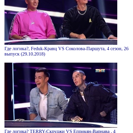
Где логика?, Feduk-Кравц VS Соколова-Паршута, 4 сезон, 26
выпуск (29.10.2018)
Где логика? TERRY-Скруджи VS Еприкян-Варнава , 4