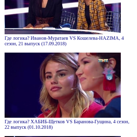
Где логика? Иванов-Муратаев VS Кошелева-НАZIМА, 4
сезон, 21 выпуск (17.09.2018)
Где логика? ХАБИБ-Щетков VS Баранова-Гущина, 4 сезон,
22 выпуск (01.10.2018)