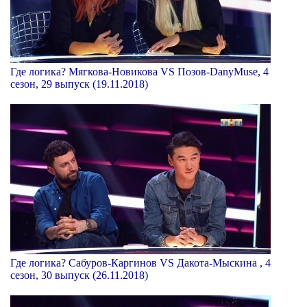
Где логика? Мягкова-Новикова VS Позов-DanyMuse, 4
сезон, 29 выпуск (19.11.2018)
Где логика? Сабуров-Каргинов VS Дакота-Мыскина , 4
сезон, 30 выпуск (26.11.2018)