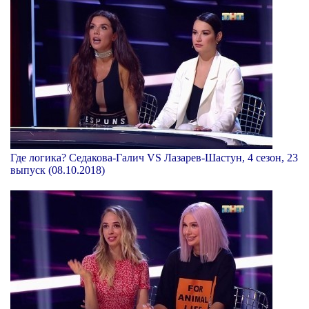
Где логика? Седакова-Галич VS Лазарев-Шастун, 4 сезон, 23
выпуск (08.10.2018)