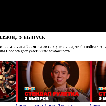
сезон, 5 выпуск
отором комики бросят вызов фортуне юмора, чтобы поймать за 
лья Соболев даст участникам возможность
Стендап рулетка, 1 сезон, 2 выпуск
Стендап р