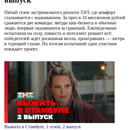
Пятый сезон экстремального реалити ТНТ, где комфорт
сталкивается с выживанием. За приз в 10 миллионов рублей
сражаются две команды: звёзды шоу-бизнеса и обычные
люди, впервые оказавшиеся за границей. Еженедельные
испытания на силу, ловкость и интеллект решают всё:
победителей ждёт роскошная вилла, проигравших — лагерь
в турецкой глуши. По итогам испытаний один участник
покидает проект.
Выжить в Стамбуле, 1 сезон, 2 выпуск