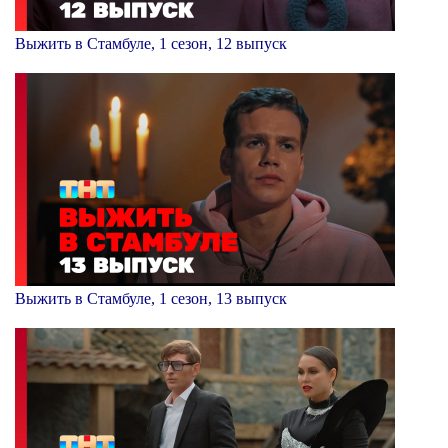
Выжить в Стамбуле, 1 сезон, 12 выпуск
Выжить в Стамбуле, 1 сезон, 13 выпуск