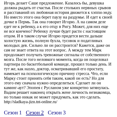
Игорь делает Саше предложение. Казалось бы, девушка
должна рыдать от счастья. После стольких нервных срывов
и расставаний их любовная история движется к хэппи-энду.
Но вместо этого она берет паузу на раздумье. И едет к своей
дочке в Пермь. Так она говорит Игорю. А на самом деле
едет не к ребенку, а к его отцу в Ригу. Может, для них еще
не все кончено? Ребенку лучше будет расти с настоящим
отцом. И в таком случае Игорю придется вести дальше
холостую жизнь, полную бухла, тусовок и податливых
молодых дев. Сильно ли он расстроится? Кажется, даже он
сам не знает ответа на этот вопрос. А между тем Марк
продолжает получать тревожные сигналы от собственного
мозга. После того неловкого момента, когда он поцеловал
партнера по баскетбольной команде, прошел только день. И
тут же, как назло, доктор, осматривавший его простату,
намекает на психологическую причину стресса. Что, если
Марку стоит принять себя таким, какой он есть? Но для
этого ему сначала нужно определиться. Сделает ли он
каминг-аут? Эпопея с Русланом уже конкретно затянулась.
Вадим решает наконец открыть жене личность незнакомца,
но только никак не может придумать, как это сделать.
http://sladkaya-jizn.tnt-online.ru/
Сезон 1
Сезон 2
Сезон 3