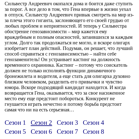
Сильвестр Андреевич окопался дома и боится даже ступить
за порог. А все дело в том, что Гена впервые в жизни уехал
в отпуск. Сильвестр Андреевич привык смотреть на мир из-
за плеча этого гиганта, заслоняющего его своей грудью от
любых проблем и неприятностей. И теперь у Сильвестра
обострение генозависимости – мир кажется ему
враждебным и полным опасностей, затаившихся за каждым
углом. Долго так продолжаться не могло, и вскоре олигарх
изобретает план действий. Подумав, он решает, что лучший
способ справиться с генозависимостью – найти себе
генозаменитель! Он устраивает кастинг на должность
временного охранника. Кастинг – потому что соискатель
должен не только исполнять функции динамичного
бронежилета и водителя, а еще стать для олигарха духовно
близким человеком, разделить его привычки и чувство
юмора. Вскоре подходящий кандидат находится. И когда
возвращается Гена, оказывается, что за свое насиженное
место ему еще предстоит побороться. Конкурент не
гнушается играть нечестно и потому борьба предстоит
самая что ни на есть серьезная…
Сезон 1
Сезон 2
Сезон 3
Сезон 4
Сезон 5
Сезон 6
Сезон 7
Сезон 8