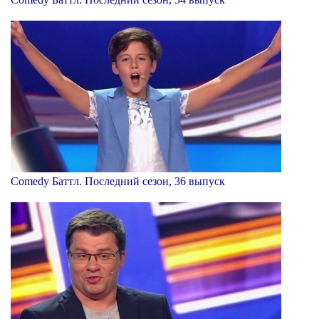
Comedy Баттл. Последний сезон, 36 выпуск