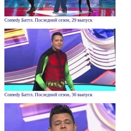
Comedy Баттл. Последний сезон, 29 выпуск
Comedy Баттл. Последний сезон, 30 выпуск