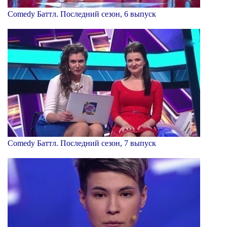
Comedy Баттл. Последний сезон, 6 выпуск
Comedy Баттл. Последний сезон, 7 выпуск