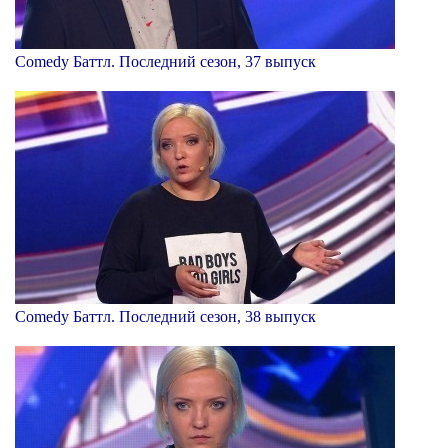
Comedy Баттл. Последний сезон, 37 выпуск
Comedy Баттл. Последний сезон, 38 выпуск