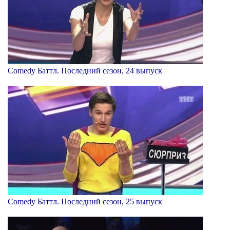
Comedy Баттл. Последний сезон, 24 выпуск
Comedy Баттл. Последний сезон, 25 выпуск