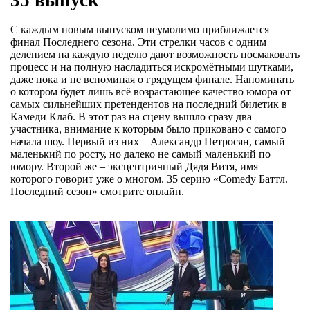
С каждым новым выпуском неумолимо приближается
финал Последнего сезона. Эти стрелки часов с одним
делением на каждую неделю дают возможность посмаковать
процесс и на полную насладиться искромётными шутками,
даже пока и не вспоминая о грядущем финале. Напоминать
о котором будет лишь всё возрастающее качество юмора от
самых сильнейших претендентов на последний билетик в
Камеди Клаб. В этот раз на сцену вышло сразу два
участника, внимание к которым было приковано с самого
начала шоу. Первый из них – Александр Петросян, самый
маленький по росту, но далеко не самый маленький по
юмору. Второй же – эксцентричный Дядя Витя, имя
которого говорит уже о многом. 35 серию «Comedy Баттл.
Последний сезон» смотрите онлайн.