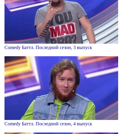
Comedy Баттл. Последний сезон, 3 выпуск
Comedy Баттл. Последний сезон, 4 выпуск