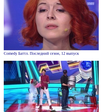
Comedy Баттл. Последний сезон, 12 выпуск