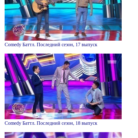
Comedy Баттл. Последний сезон, 17 выпуск
Comedy Баттл. Последний сезон, 18 выпуск