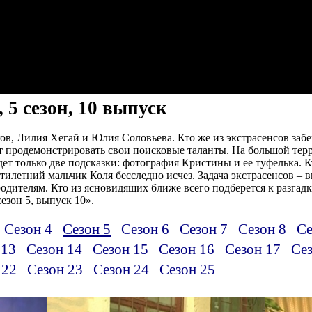
 5 сезон, 10 выпуск
, Лилия Хегай и Юлия Соловьева. Кто же из экстрасенсов забе
 продемонстрировать свои поисковые таланты. На большой тер
удет только две подсказки: фотография Кристины и ее туфелька. 
илетний мальчик Коля бесследно исчез. Задача экстрасенсов – в
дителям. Кто из ясновидящих ближе всего подберется к разгадк
езон 5, выпуск 10».
Сезон 4
Сезон 5
Сезон 6
Сезон 7
Сезон 8
Се
 13
Сезон 14
Сезон 15
Сезон 16
Сезон 17
Сез
 22
Сезон 23
Сезон 24
Сезон 25