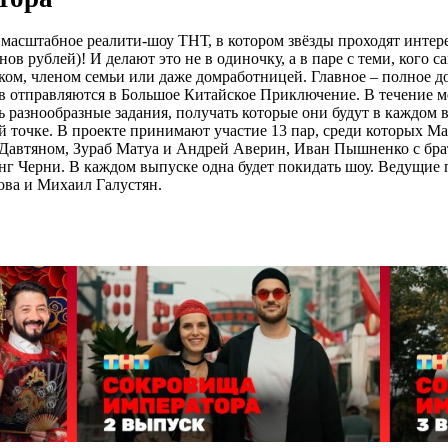
масштабное реалити-шоу ТНТ, в котором звёзды проходят интер
в рублей)! И делают это не в одиночку, а в паре с теми, кого с
иком, членом семьи или даже домработницей. Главное – полное 
в отправляются в Большое Китайское Приключение. В течение м
ь разнообразные задания, получать которые они будут в каждом 
й точке. В проекте принимают участие 13 пар, среди которых М
Давтяном, Зураб Матуа и Андрей Аверин, Иван Пышненко с бр
г Черни. В каждом выпуске одна будет покидать шоу. Ведущие 
ова и Михаил Галустян.