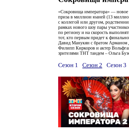
«Сокровища императора» — новое 
приза в миллион юаней (13 миллионо
с коллегой или другом, родственн
рамках нового шоу пары участнико
по региону и на скорость выполнят
тот, кто первым придет к финально
Давид Манукян с братом Арманом 
Филипп Киркоров и актер Вольфган
зрителями ТНТ тандем – Ольга Буз
Сезон 1
Сезон 2
Сезон 3