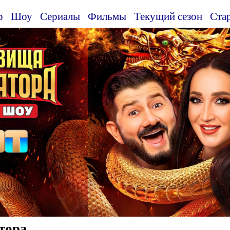
р
Шоу
Сериалы
Фильмы
Текущий сезон
Ста
тора